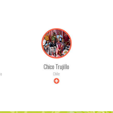
+ INFO
Chico Trujillo
co
Chile
+ INFO