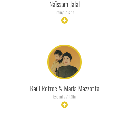
Naïssam Jalal
França / Síria
+ INFO
Raül Refree & Maria Mazzotta
Espanha / Itália
+ INFO