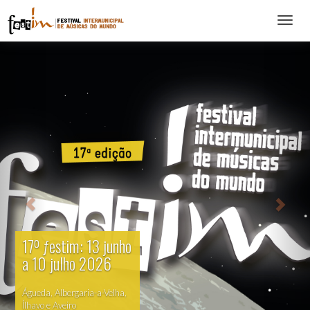
Abrir
menu
17º ƒestim: 13 junho
a 10 julho 2026
Águeda, Albergaria-a-Velha,
Ílhavo e Aveiro