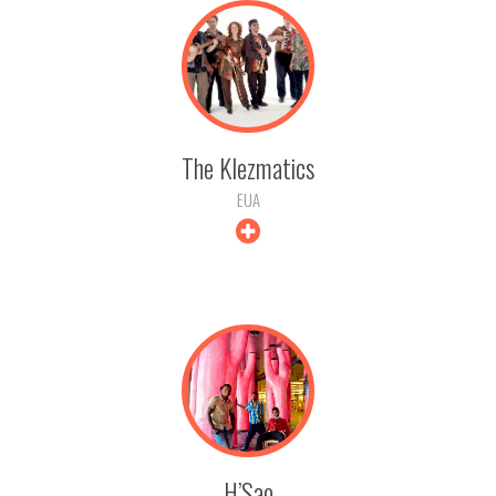
The Klezmatics
EUA
+ INFO
H’Sao