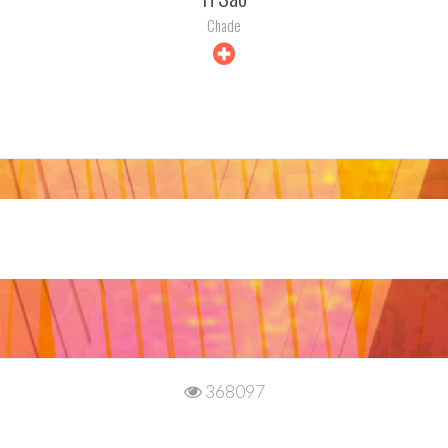
Chade
+ INFO
368097