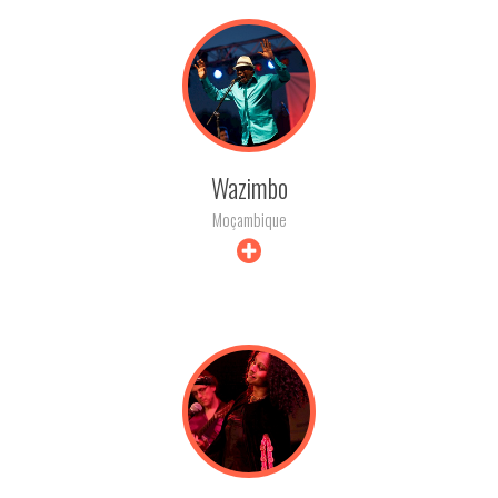
Wazimbo
Moçambique
+ INFO