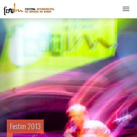
Abrir
menu
Festim 2013