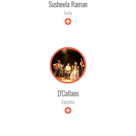
Susheela Raman
Índia
+ INFO
D'Callaos
Espanha
+ INFO