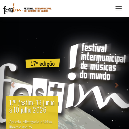
Abrir
menu
17º ƒestim: 13 junho
a 10 julho 2026
Águeda, Albergaria-a-Velha,
Ílhavo e Aveiro