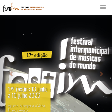
Abrir
menu
17º ƒestim: 13 junho
a 10 julho 2026
Águeda, Albergaria-a-Velha,
Ílhavo e Aveiro