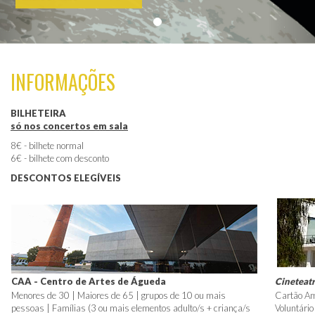
INFORMAÇÕES
BILHETEIRA
só nos concertos em sala
8€ - bilhete normal
6€ - bilhete com desconto
DESCONTOS ELEGÍVEIS
CAA - Centro de Artes de Águeda
Cineteat
Menores de 30 | Maiores de 65 | grupos de 10 ou mais
Cartão Am
pessoas | Famílias (3 ou mais elementos adulto/s + criança/s
Voluntári