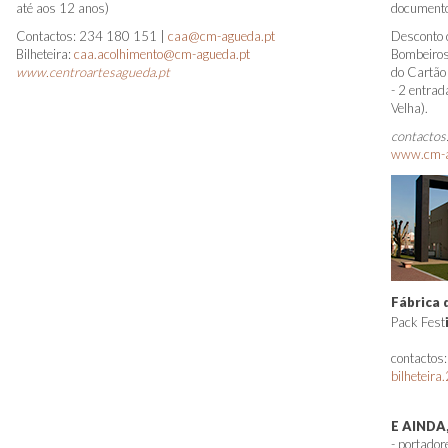
até aos 12 anos)
documento 
Contactos: 234 180 151 |
caa@cm-agueda.pt
Desconto 
Bilheteira:
caa.acolhimento@cm-agueda.pt
Bombeiros 
www.centroartesagueda.pt
do Cartão
- 2 entrad
Velha).
contactos
www.cm-al
Fábrica 
Pack Fest
contactos
bilheteir
E AINDA
- portador