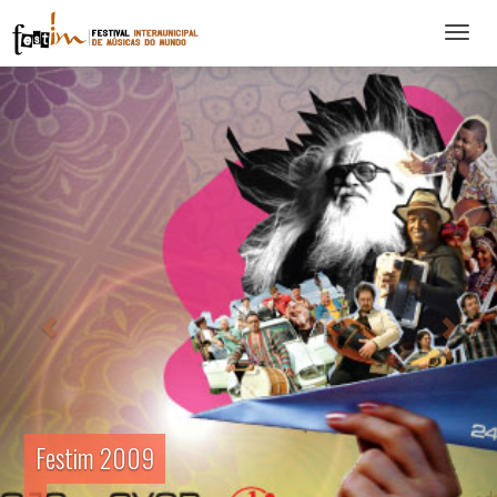
Abrir
menu
Festim 2009