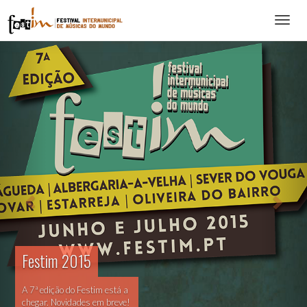
Abrir
menu
Festim 2015
A 7ª edição do Festim está a
chegar. Novidades em breve!