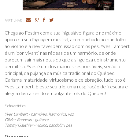
PARTILHAR
Chega ao Festim com a sua inigualável figura e no máximo
apuro da sua linguagem musical, acompanhado ao bandolim,
ao violino e à inevitável percussão com os pés. Yves Lambert
é um ‘bon vivant’ nas rédeas de um harmónio, de onde
parecem sair mais notas do que a singeleza do instrumento
permitiria. Yves é um dos maiores responsáveis, senão o
principal, da pujança da música tradicional do Québec.
Carisma, maturidade, virtuosismo e celebração, tudo isto é
Yves Lambert. E este seu trio, uma respiração de frescura e
alegria das raízes do empolgante folk do Québec!
Ficha artística
Yves Lambert - harmónio, harmónica, voz
Olivier Rondeau - guitarra
Tommy Gauthier - violino, bandolim, pés