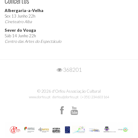
Concertos
Albergaria-a-Velha
Sex 13 Junho 22h
Cineteatro Alba
Sever do Vouga
Sáb 14 Junho 22h
Centro das Artes do Espectáculo
368201
© 2026 d'Orfeu Associação Cultural
www.dorfeu.pt
dorfeu@dorfeu.pt
(+351) 234 603 164