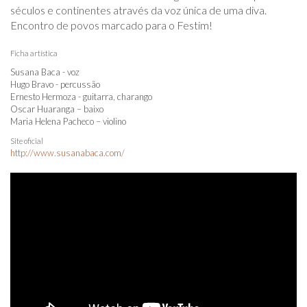
séculos e continentes através da voz única de uma diva.
Encontro de povos marcado para o Festim!
Ficha artística
Susana Baca - voz
Hugo Bravo - percussão
Ernesto Hermoza - guitarra, charango
Oscar Huaranga – baixo
Maria Helena Pacheco – violino
Site oficial
http://www.susanabaca.com/