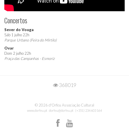
Concertos
Sever do Vouga
Sáb 1 julho 22h
Parque Urbano (Feira do Mirtilo)
Ovar
Dom 2 julho 22h
Praça das Campanhas - Esmoriz
368019
© 2026 d'Orfeu Associação Cultural
www.dorfeu.pt
dorfeu@dorfeu.pt
(+351) 234 603 164