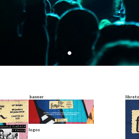
banner
libret
logos