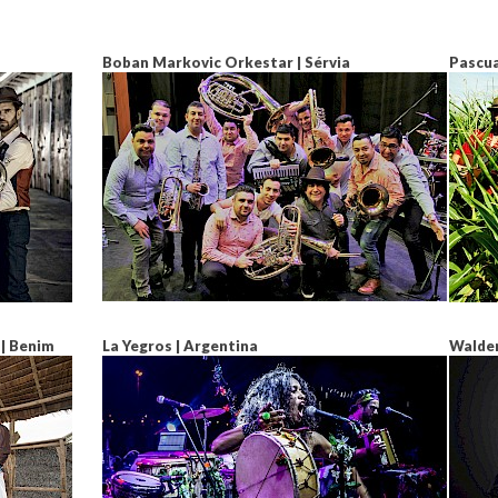
Boban Markovic Orkestar | Sérvia
Pascua
| Benim
La Yegros | Argentina
Waldem