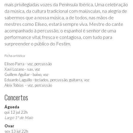
mais privilegiadas vozes da Península Ibérica. Uma celebração
da música, da cultura tradicional com maiúsculas, na alegria de
sabermos que a nossa música, a de todos, nas mãos de
mestres como Eliseo, estará sempre viva. Mestre do cante
acompanhado à percussão, o espanhol é senhor de uma
performance vital, fresca e contagiosa, com tudo para
surpreender o público do Festim.
Ficha artística
Eliseo Parra - voz, percussão
Xavi Lozano - sax, voz
Guillem Aguilar - baixo, voz
Eduardo Laguillo - teclados, percussão, guitarra, voz
Aleix Tobías – voz, percussão
Concertos
Águeda
qui 12 jul 22h
Largo 1º de Maio
Ovar
sex 13 jul 22h