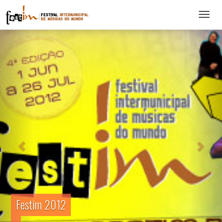
Abrir
menu
Festim 2012