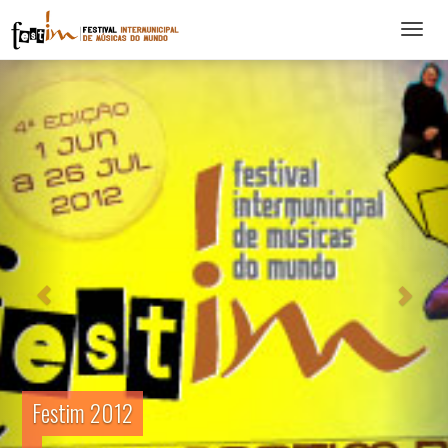
Abrir
menu
Festim 2012