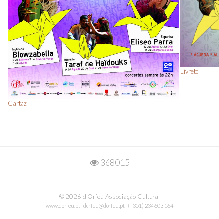
Livreto
Cartaz
368015
© 2026 d'Orfeu Associação Cultural
www.dorfeu.pt
dorfeu@dorfeu.pt
(+351) 234 603 164