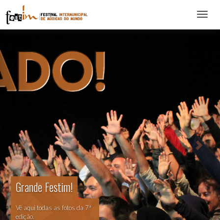
Abrir
menu
Grande Festim!
Vê aqui todas as fotos da 7ª
edição.