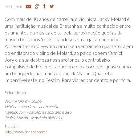
PARTILHAR
Com mais de 40 anos de carreira, o violinista Jacky Molard é
uma instituição musical da Bretanha e muito conhecido entre
os amantes da música celta, pela aproximação que faz da
música bretã aos ‘reels’ irlandeses ou ao jazz manouche.
Apresenta-se no Festim com o seu vertiginoso quarteto: além
do endiabrado violino de Molard, ao palco sobem Yannick
Jory e a sua destreza nos saxofones, o contrabaixo
compulsivo de Hélène Labarrière e o acordeão, quase como
um brinquedo, nas mãos de Janick Martin. Quarteto
imperdível este, no Festim. Para vibrar por dentro e por fora.
Ficha artística
Jacky Molard - violino
Hélène Labarrière - contrabaixo
Yannick Jory - saxofones soprano e alto
Janick Martin - acordeão diatónico
Site oficial
http://www.innacor.com/