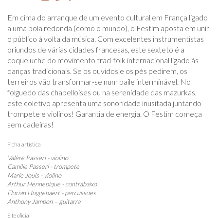
Em cima do arranque de um evento cultural em França ligado
a uma bola redonda (como o mundo), o Festim aposta em unir
o público à volta da música. Com excelentes instrumentistas
oriundos de várias cidades francesas, este sexteto é a
coqueluche do movimento trad-folk internacional ligado às
danças tradicionais. Se os ouvidos e os pés pedirem, os
terreiros vão transformar-se num baile interminável. No
folguedo das chapelloises ou na serenidade das mazurkas,
este coletivo apresenta uma sonoridade inusitada juntando
trompete e violinos! Garantia de energia. O Festim começa
sem cadeiras!
Ficha artística
Valère Passeri - violino
Camille Passeri - trompete
Marie Jouis - violino
Arthur Hennebique - contrabaixo
Florian Huygebaert - percussões
Anthony Jambon – guitarra
Site oficial