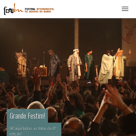
Abrir
menu
Grande Festim!
Vê aqui todas as fotos da 8ª
edição!