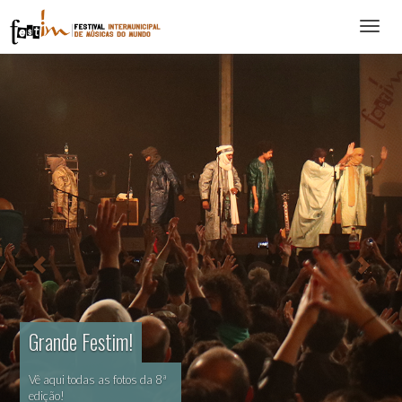
Abrir
menu
Grande Festim!
Vê aqui todas as fotos da 8ª
edição!